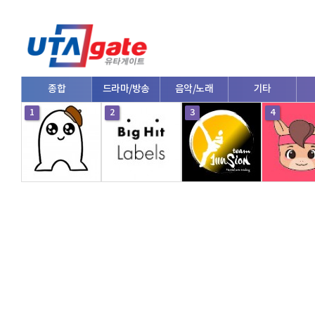
종합
드라마/방송
음악/노래
기타
1
2
3
4
V로그/소통
영화/뮤지컬
연예인
한류/외국인
의학
댄스
e스포츠
자동차
커플/연애