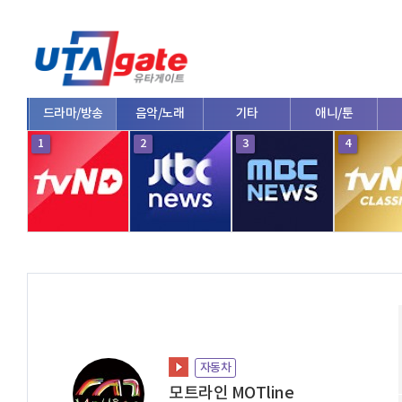
드라마/방송
음악/노래
기타
애니/툰
1
2
3
4
자동차
모트라인 MOTline