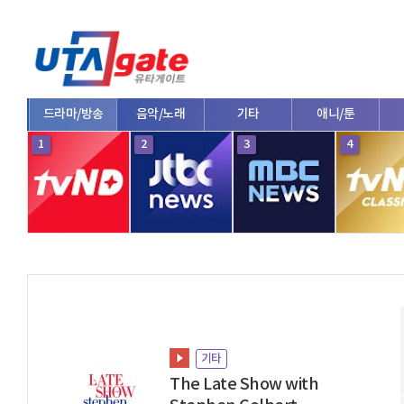
드라마/방송
음악/노래
기타
애니/툰
1
2
3
4
기타
The Late Show with