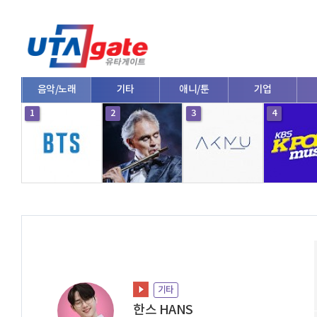
방송
음악/노래
기타
애니/툰
기업
1
2
3
4
기타
한스 HANS