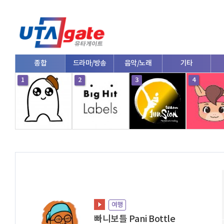
종합
드라마/방송
음악/노래
기타
1
2
3
4
여행
빠니보틀 Pani Bottle