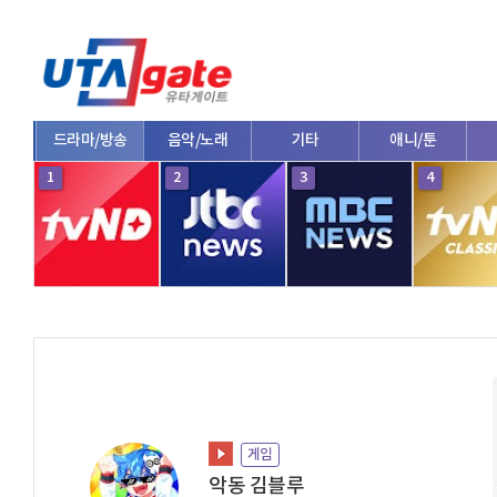
드라마/방송
음악/노래
기타
애니/툰
1
2
3
4
게임
악동 김블루