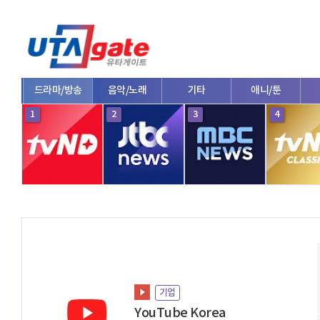
드라마/방송
음악/노래
기타
애니/툰
1
2
3
4
기업
YouTube Korea