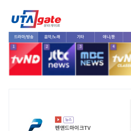
방송
음악/노래
기타
애니/툰
기업
1
2
3
4
뉴스
펜앤드마이크TV