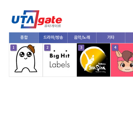
종합
드라마/방송
음악/노래
기타
1
2
3
4
V로그/소통
영화/뮤지컬
연예인
한류/외국인
의학
댄스
e스포츠
자동차
커플/연애