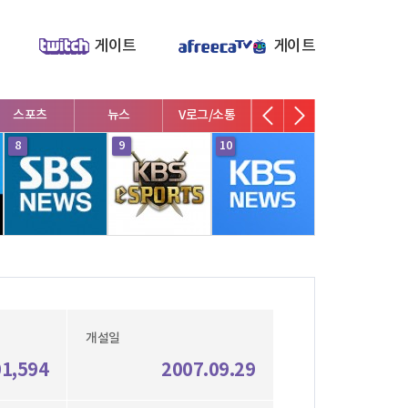
게이트
게이트
스포츠
뉴스
V로그/소통
영화/뮤지컬
연예인
8
9
10
1
개설일
01,594
2007.09.29