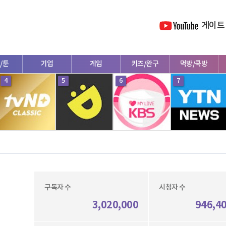
게이트
/툰
기업
게임
키즈/완구
먹방/쿡방
4
5
6
7
구독자 수
시청자 수
3,020,000
946,4