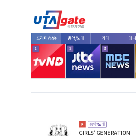
종합
드라마/방송
음악/노래
기타
애니
10
1
2
3
음악/노래
GIRLS' GENERATION