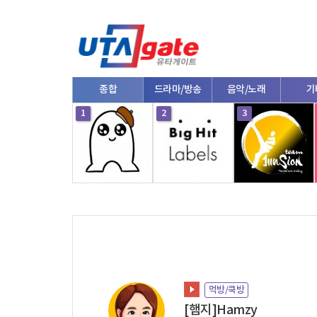
종합
드라마/방송
음악/노래
기
10
1
2
3
먹방/쿡방
[햄지]Hamzy