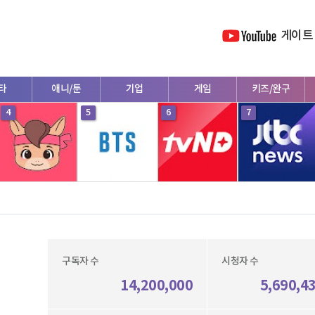
게이트
타
애니/툰
기업
게임
키즈/완구
4
5
6
7
구독자 수
시청자 수
14,200,000
5,690,4