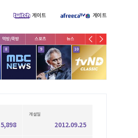
게이트
게이트
먹방/쿡방
스포츠
뉴스
V로그/소통
영화/뮤지
8
9
10
1
개설일
35,898
2012.09.25