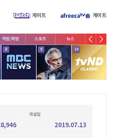
게이트
게이트
먹방/쿡방
스포츠
뉴스
V로그/소통
영화/뮤지
8
9
10
1
개설일
28,946
2019.07.13