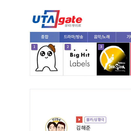
종합
드라마/방송
음악/노래
기
10
1
2
3
몰카/상황극
김해준