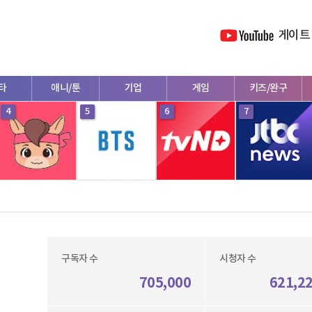
게이트
타
애니/툰
기업
게임
키즈/완구
4
5
6
7
구독자 수
시청자 수
705,000
621,2