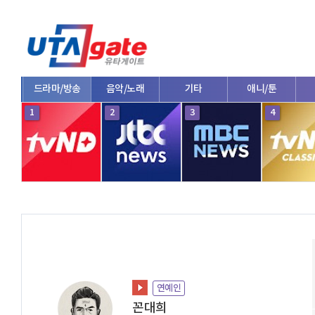
드라마/방송
음악/노래
기타
애니/툰
1
2
3
4
연예인
꼰대희