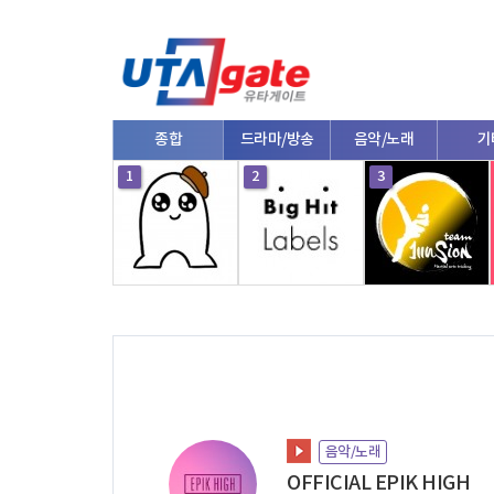
종합
드라마/방송
음악/노래
기
10
1
2
3
음악/노래
OFFICIAL EPIK HIGH