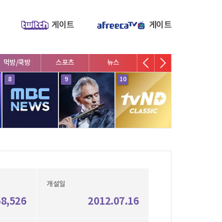
게이트
게이트
먹방/쿡방
스포츠
뉴스
V로그/소통
영화/뮤지
8
9
10
1
개설일
68,526
2012.07.16