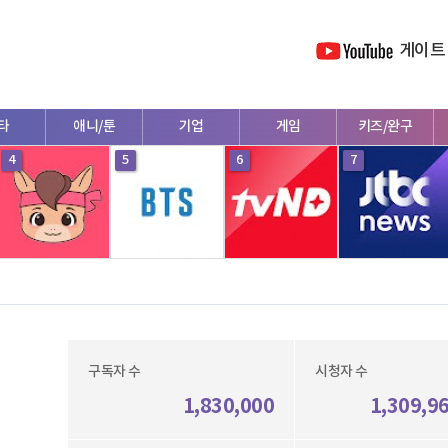
게이트
타
애니/툰
기업
게임
키즈/완구
4
5
6
7
구독자 수
시청자 수
1,830,000
1,309,9