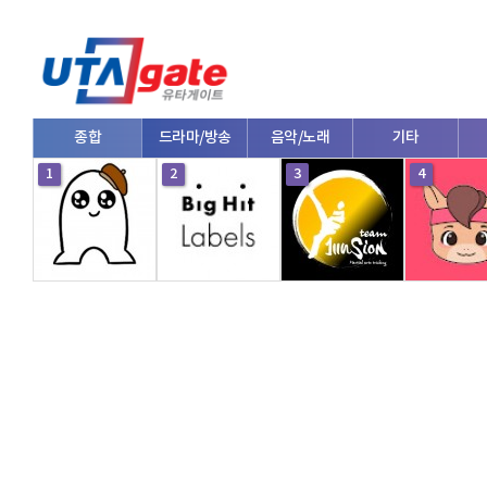
종합
드라마/방송
음악/노래
기타
1
2
3
4
V로그/소통
영화/뮤지컬
연예인
한류/외국인
의학
댄스
e스포츠
자동차
커플/연애