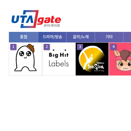
종합
드라마/방송
음악/노래
기타
1
2
3
4
V로그/소통
영화/뮤지컬
연예인
한류/외국인
의학
댄스
e스포츠
자동차
커플/연애