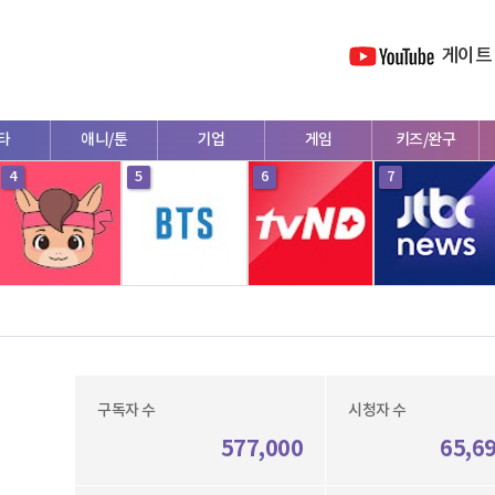
게이트
타
애니/툰
기업
게임
키즈/완구
4
5
6
7
구독자 수
시청자 수
577,000
65,6