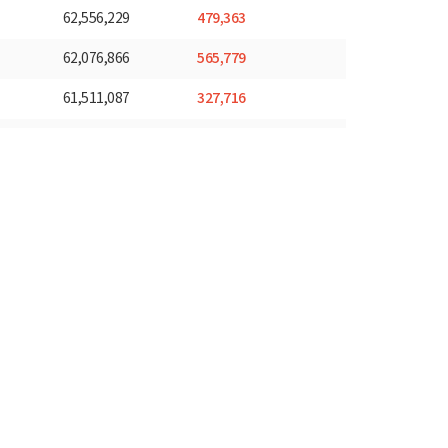
479,363
62,556,229
565,779
62,076,866
327,716
61,511,087
704,102
61,183,371
996,939
60,479,269
476,192
59,482,330
433,121
59,006,138
331,491
58,573,017
396,116
58,241,526
703,867
57,845,410
518,019
57,141,543