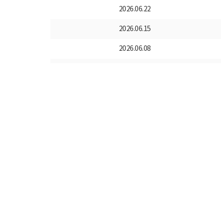
2026.06.22
2026.06.15
2026.06.08
2026.06.01
2026.05.25
2026.05.18
2026.05.11
2026.05.04
2026.04.27
2026.04.21
2026.04.13