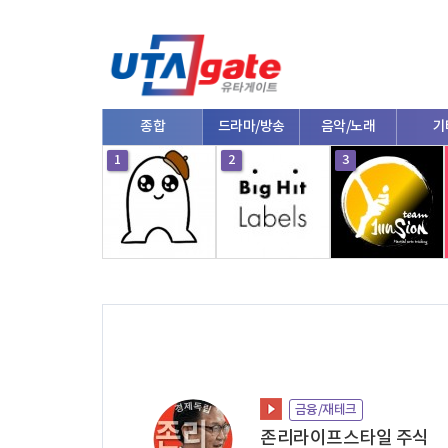
종합
드라마/방송
음악/노래
기
10
1
2
3
금융/재테크
존리라이프스타일 주식