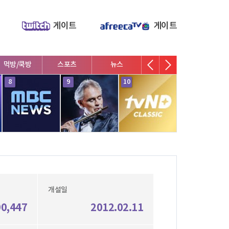
게이트
게이트
먹방/쿡방
스포츠
뉴스
V로그/소통
영화/뮤지
8
9
10
1
개설일
90,447
2012.02.11