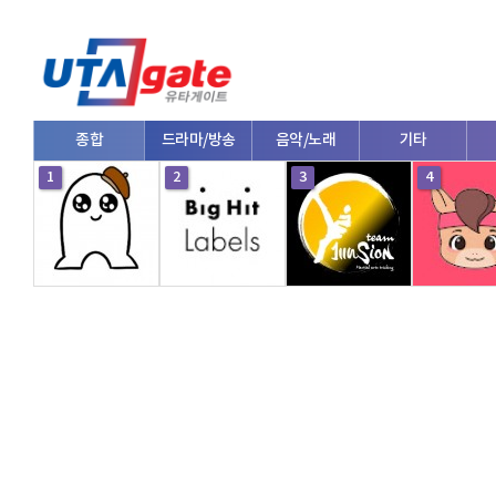
종합
드라마/방송
음악/노래
기타
1
2
3
4
V로그/소통
영화/뮤지컬
연예인
한류/외국인
의학
댄스
e스포츠
자동차
커플/연애