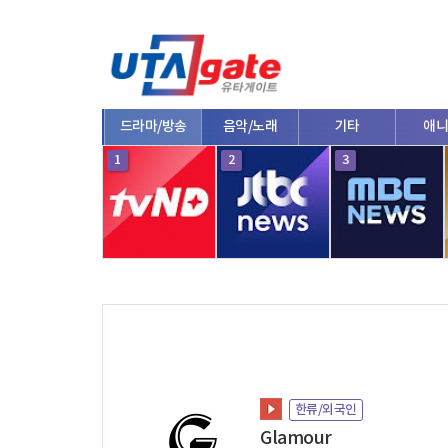
종합
드라마/방송
음악/노래
기타
애니
10
1
2
3
한류/외국인
Glamour