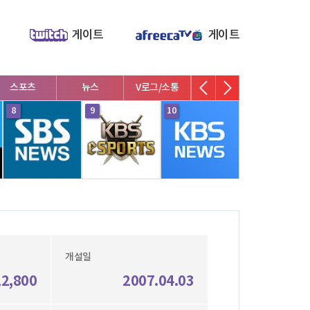
게이트
게이트
스포츠
뉴스
V로그/소통
영화/뮤지컬
연예인
8
9
10
1
개설일
12,800
2007.04.03