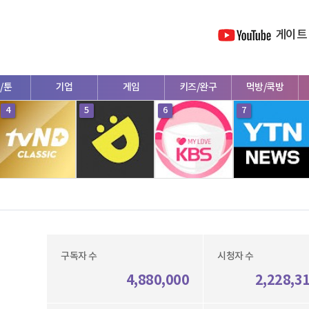
게이트
/툰
기업
게임
키즈/완구
먹방/쿡방
4
5
6
7
구독자 수
시청자 수
4,880,000
2,228,3