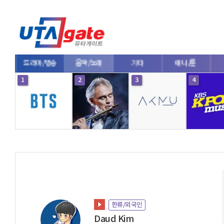
방송
음악/노래
기타
애니/툰
기업
1
2
3
4
한류/외국인
Daud Kim