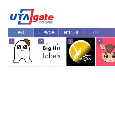
종합
드라마/방송
음악/노래
기타
1
2
3
4
V로그/소통
영화/뮤지컬
연예인
한류/외국인
의학
댄스
e스포츠
자동차
커플/연애