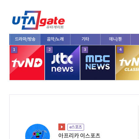
드라마/방송
음악/노래
기타
애니/툰
1
2
3
4
e스포츠
아프리카 이스포츠