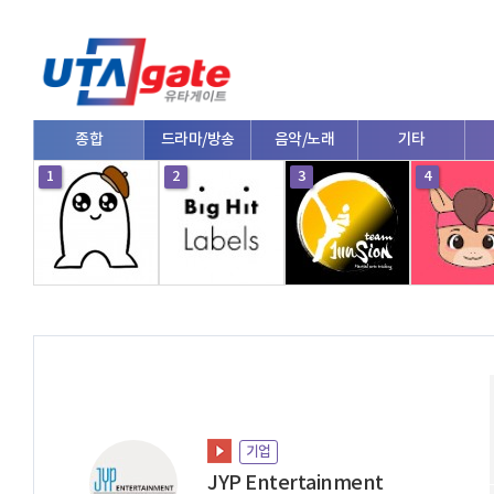
종합
드라마/방송
음악/노래
기타
1
2
3
4
기업
JYP Entertainment