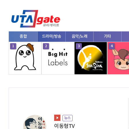
종합
드라마/방송
음악/노래
기타
1
2
3
4
뉴스
이동형TV