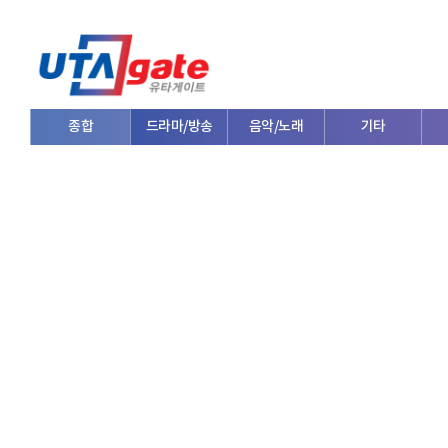
종합
드라마/방송
음악/노래
기타
V로그/소통
영화/뮤지컬
연예인
한류/외국인
의학