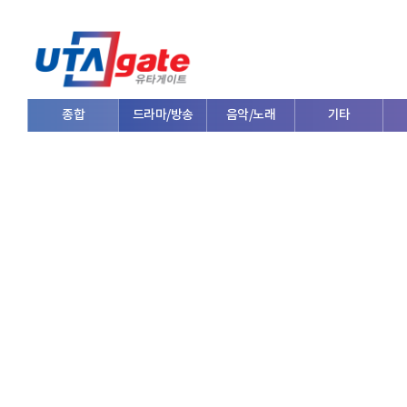
종합
드라마/방송
음악/노래
기타
V로그/소통
영화/뮤지컬
연예인
한류/외국인
의학
댄스
e스포츠
자동차
커플/연애