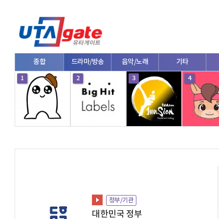
종합
드라마/방송
음악/노래
기타
1
2
3
4
정부/기관
대한민국 정부