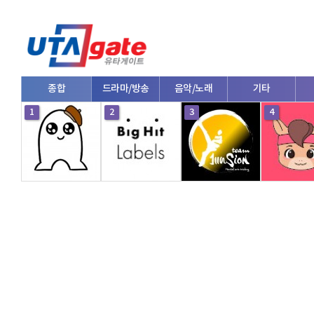
종합
드라마/방송
음악/노래
기타
1
2
3
4
V로그/소통
영화/뮤지컬
연예인
한류/외국인
의학
댄스
e스포츠
자동차
커플/연애