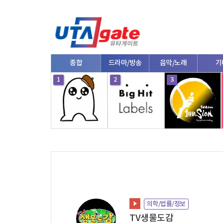
종합
드라마/방송
음악/노래
기
10
1
2
3
의학/법률/정보
TV생물도감