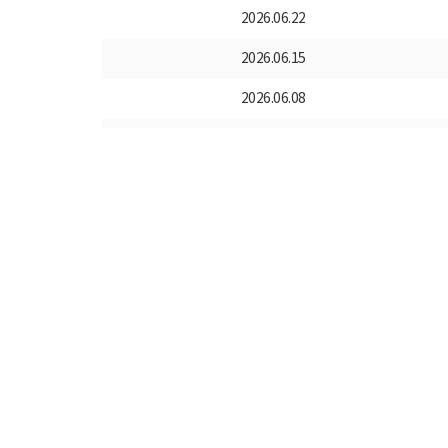
2026.06.22
2026.06.15
2026.06.08
2026.06.01
2026.05.25
2026.05.18
2026.05.11
2026.05.04
2026.04.27
2026.04.20
2026.04.13