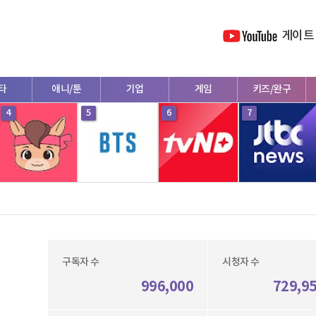
게이트
타
애니/툰
기업
게임
키즈/완구
4
5
6
7
구독자 수
시청자 수
996,000
729,9