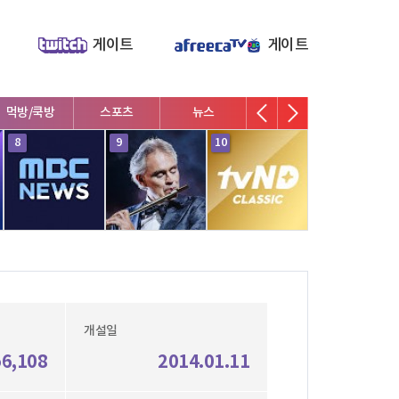
게이트
게이트
먹방/쿡방
스포츠
뉴스
V로그/소통
영화/뮤지
8
9
10
1
개설일
56,108
2014.01.11