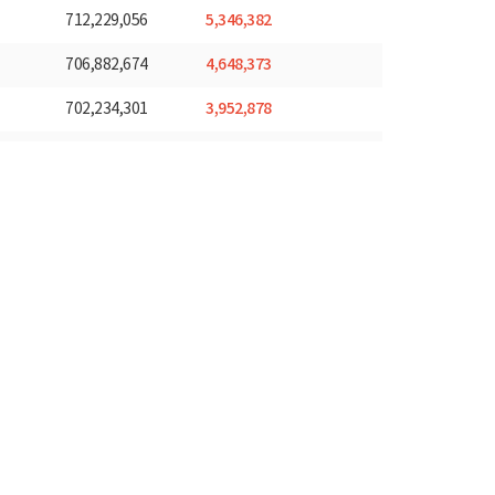
5,346,382
712,229,056
4,648,373
706,882,674
3,952,878
702,234,301
5,558,290
698,281,423
6,902,968
692,723,133
5,472,181
685,820,165
4,426,050
680,347,984
5,614,375
675,921,934
9,642,837
670,307,559
5,437,289
660,664,722
6,973,789
655,227,433