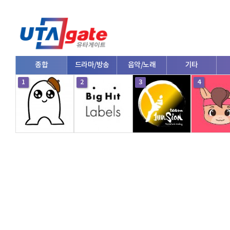
종합
드라마/방송
음악/노래
기타
1
2
3
4
V로그/소통
영화/뮤지컬
연예인
한류/외국인
의학
댄스
e스포츠
자동차
커플/연애