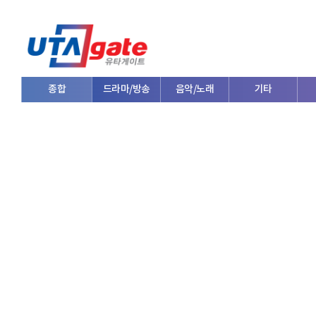
종합
드라마/방송
음악/노래
기타
V로그/소통
영화/뮤지컬
연예인
한류/외국인
의학
댄스
e스포츠
자동차
커플/연애