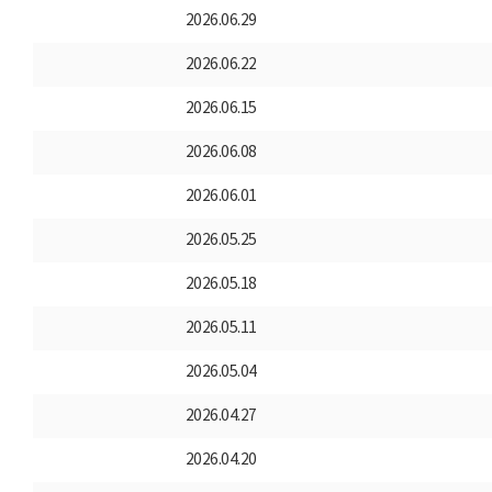
2026.06.29
2026.06.22
2026.06.15
2026.06.08
2026.06.01
2026.05.25
2026.05.18
2026.05.11
2026.05.04
2026.04.27
2026.04.20