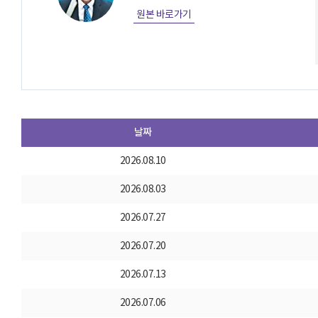
원본 바로가기
날짜
2026.08.10
2026.08.03
2026.07.27
2026.07.20
2026.07.13
2026.07.06