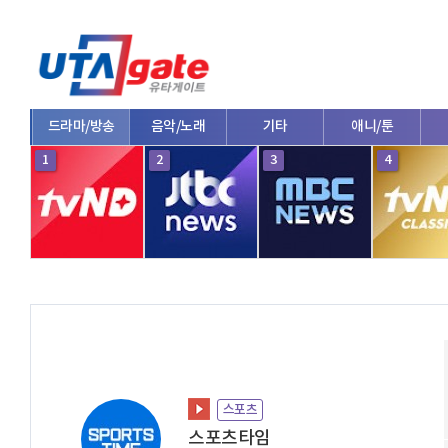
드라마/방송
음악/노래
기타
애니/툰
1
2
3
4
스포츠
스포츠타임