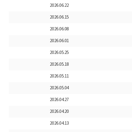
2026.06.22
2026.06.15
2026.06.08
2026.06.01
2026.05.25
2026.05.18
2026.05.11
2026.05.04
2026.04.27
2026.04.20
2026.04.13