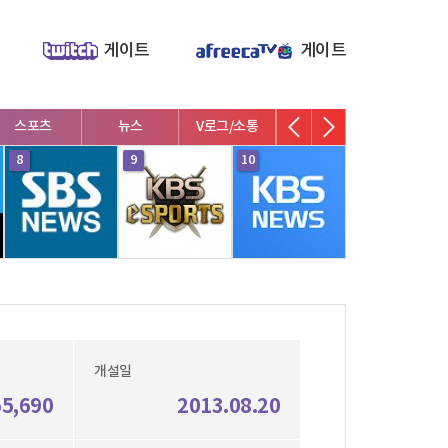
게이트
게이트
스포츠
뉴스
V로그/소통
영화/뮤지컬
연예인
8
9
10
1
개설일
55,690
2013.08.20