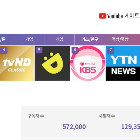
게이트
/툰
기업
게임
키즈/완구
먹방/쿡방
4
5
6
7
구독자 수
시청자 수
572,000
129,3