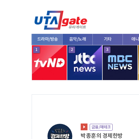
종합
드라마/방송
음악/노래
기타
애니
10
1
2
3
금융/재테크
박종훈의 경제한방