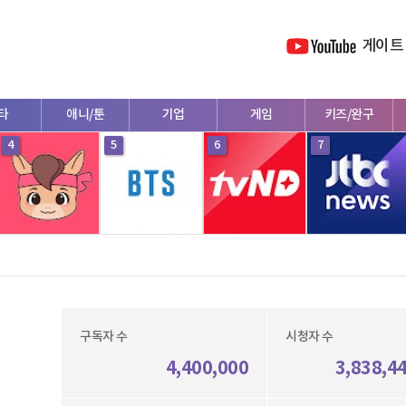
게이트
타
애니/툰
기업
게임
키즈/완구
4
5
6
7
구독자 수
시청자 수
4,400,000
3,838,4