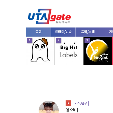
종합
드라마/방송
음악/노래
기
10
1
2
3
키즈/완구
옐언니