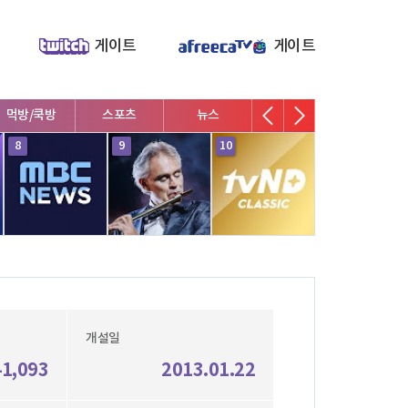
게이트
게이트
먹방/쿡방
스포츠
뉴스
V로그/소통
영화/뮤지
8
9
10
1
개설일
41,093
2013.01.22