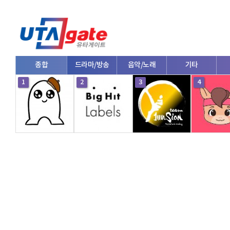
종합
드라마/방송
음악/노래
기타
1
2
3
4
V로그/소통
영화/뮤지컬
연예인
한류/외국인
의학
댄스
e스포츠
자동차
커플/연애