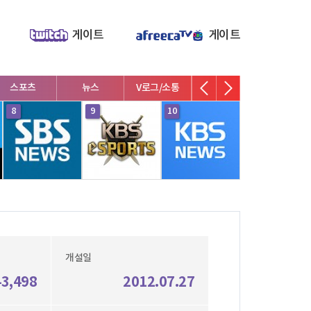
게이트
게이트
스포츠
뉴스
V로그/소통
영화/뮤지컬
연예인
8
9
10
1
개설일
43,498
2012.07.27