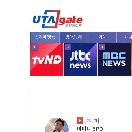
종합
드라마/방송
음악/노래
기타
애니
10
1
2
3
자동차
비피디 BPD