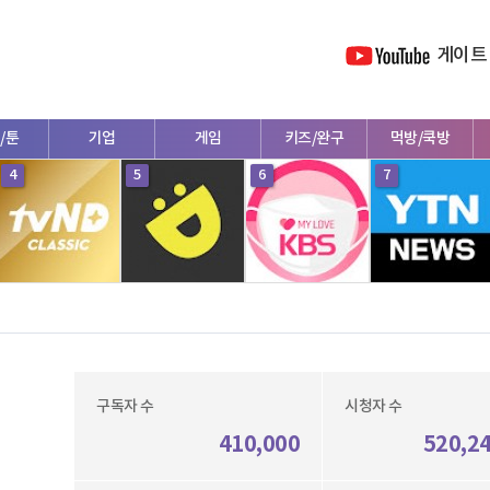
게이트
/툰
기업
게임
키즈/완구
먹방/쿡방
4
5
6
7
구독자 수
시청자 수
410,000
520,2