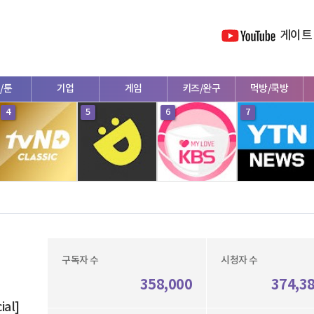
게이트
/툰
기업
게임
키즈/완구
먹방/쿡방
4
5
6
7
구독자 수
시청자 수
358,000
374,3
ial]