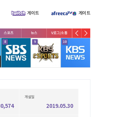
게이트
게이트
스포츠
뉴스
V로그/소통
영화/뮤지컬
연예인
8
9
10
1
개설일
80,574
2019.05.30