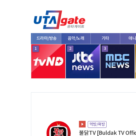
종합
드라마/방송
음악/노래
기타
애니
10
1
2
3
먹방/쿡방
불닭TV [Buldak TV Offic