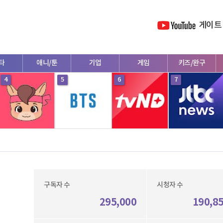
게이트
타
애니/툰
기업
게임
키즈/완구
4
5
6
7
구독자 수
시청자 수
295,000
190,8