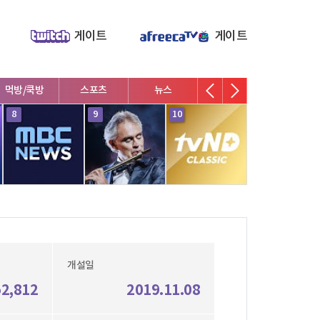
게이트
게이트
먹방/쿡방
스포츠
뉴스
V로그/소통
영화/뮤지
8
9
10
1
개설일
52,812
2019.11.08