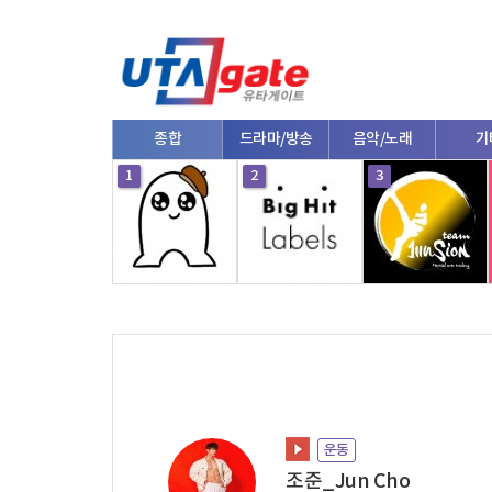
종합
드라마/방송
음악/노래
기
10
1
2
3
운동
조준_Jun Cho