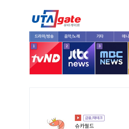
종합
드라마/방송
음악/노래
기타
애니
10
1
2
3
금융/재테크
슈카월드