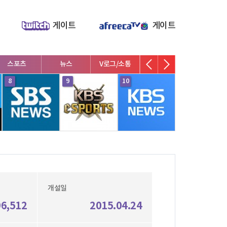
게이트
게이트
스포츠
뉴스
V로그/소통
영화/뮤지컬
연예인
8
9
10
1
개설일
96,512
2015.04.24