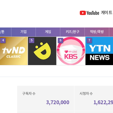
게이트
/툰
기업
게임
키즈/완구
먹방/쿡방
4
5
6
7
구독자 수
시청자 수
3,720,000
1,622,2