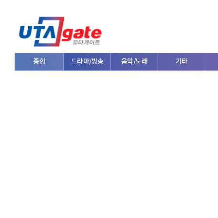
종합
드라마/방송
음악/노래
기타
V로그/소통
영화/뮤지컬
연예인
한류/외국인
의학