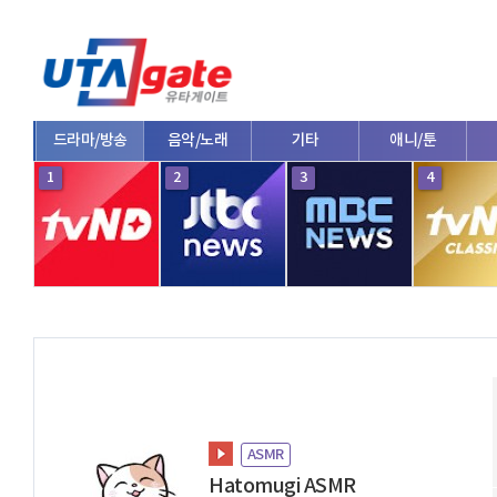
드라마/방송
음악/노래
기타
애니/툰
1
2
3
4
ASMR
Hatomugi ASMR