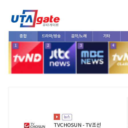
드라마/방송
음악/노래
기타
애니/툰
1
2
3
4
뉴스
TVCHOSUN - TV조선