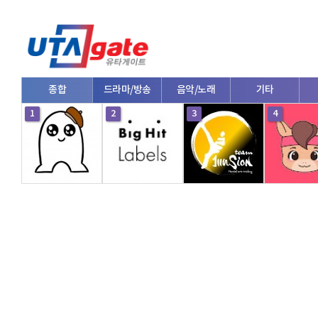
종합
드라마/방송
음악/노래
기타
1
2
3
4
V로그/소통
영화/뮤지컬
연예인
한류/외국인
의학
댄스
e스포츠
자동차
커플/연애