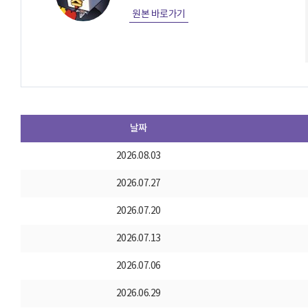
원본 바로가기
날짜
2026.08.03
2026.07.27
2026.07.20
2026.07.13
2026.07.06
2026.06.29