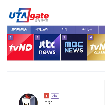
드라마/방송
음악/노래
기타
애니/툰
1
2
3
4
게임
수탉