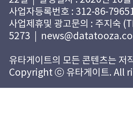
사업자등록번호 : 312-86-79651
사업제휴및 광고문의 : 주지숙 (TEL) 
5273 | news@datatooza.c
유타게이트의 모든 콘텐츠는 저작
Copyright ⓒ 유타게이트. All rig