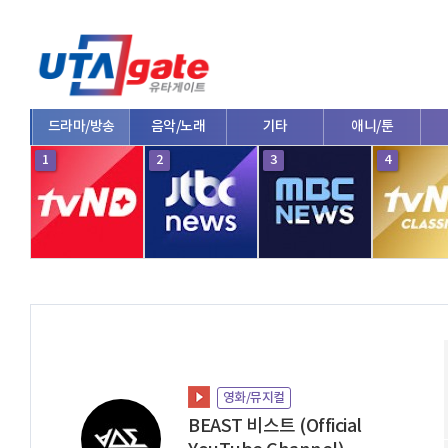
드라마/방송
음악/노래
기타
애니/툰
1
2
3
4
영화/뮤지컬
BEAST 비스트 (Official