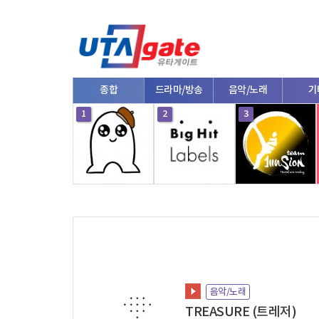
종합
드라마/방송
음악/노래
기
10
1
2
3
음악/노래
TREASURE (트레저)