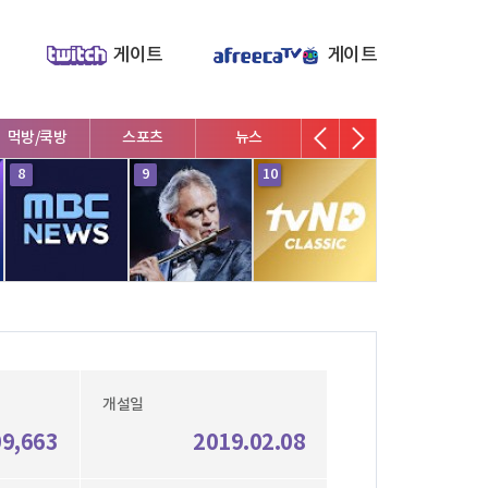
게이트
게이트
먹방/쿡방
스포츠
뉴스
V로그/소통
영화/뮤지
8
9
10
1
개설일
09,663
2019.02.08