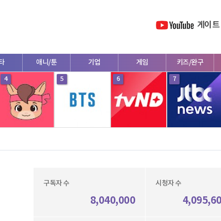
게이트
타
애니/툰
기업
게임
키즈/완구
4
5
6
7
구독자 수
시청자 수
8,040,000
4,095,6