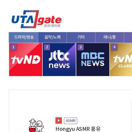
드라마/방송
음악/노래
기타
애니/툰
1
2
3
4
ASMR
Hongyu ASMR 홍유