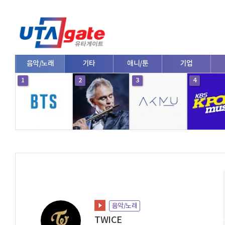
방송
음악/노래
기타
애니/툰
기업
1
2
3
4
음악/노래
TWICE