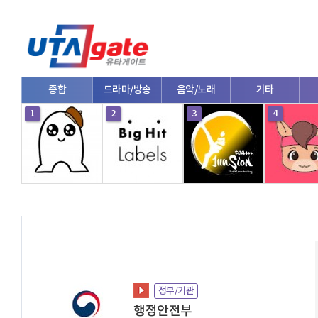
종합
드라마/방송
음악/노래
기타
1
2
3
4
정부/기관
행정안전부